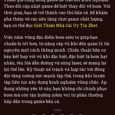
Theo dõi cập nhật game để biết thay đổi về boss. Với
thời gian, bạn sẽ trở thành cao thủ bắn cá. Để khám
phá thêm về các nền tảng chơi game chất lượng,
bạn có thể đọc
Giới Thiệu Nhà Cái Uy Tín Zbet
.
Việc nắm vững đặc điểm boss siêu to giúp bạn
chuẩn bị tốt hơn, từ nâng cấp vũ khí đến quản lý tài
nguyên một cách thông minh. Chiến thuật bắn cơ
bản kết hợp với vũ khí đặc biệt, đặc biệt là bom hạt
nhân, tên lửa dẫn đường và súng laser, sẽ mang lại
lợi thế lớn. Kỹ thuật né tránh và hợp tác với đồng
đội tăng cường sức mạnh tập thể, trong khi luyện
tập liên tục xây dựng kinh nghiệm vững chắc. Áp
dụng những yếu tố này, bạn không chỉ chinh phục
boss mà còn tận hưởng niềm vui từ phần thưởng
hấp dẫn trong game bắn cá.