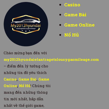
Casino
Game Bài
Game Online
Nổ Hũ
Chào mừng bạn đến với
my2012hyundaielantragetslousygasmileage.com
– điểm đến lý tưởng cho
những tín đồ yêu thích
Casino
,
Game Bài
,
Game
Online
,
Nổ Hũ
! Chúng tôi
mang đến những thông
tin mới nhất, hấp dẫn
nhất về thế giới game,