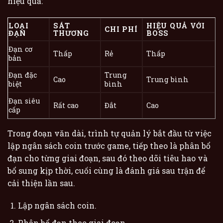
hiệu quả:
LOẠI
SÁT
HIỆU QUẢ VỚI
CHI PHÍ
ĐẠN
THƯƠNG
BOSS
Đạn cơ
Thấp
Rẻ
Thấp
bản
Đạn đặc
Trung
Cao
Trung bình
biệt
bình
Đạn siêu
Rất cao
Đắt
Cao
cấp
Trong đoạn văn dài, trình tự quản lý bắt đầu từ việc
lập ngân sách coin trước game, tiếp theo là phân bổ
đạn cho từng giai đoạn, sau đó theo dõi tiêu hao và
bổ sung kịp thời, cuối cùng là đánh giá sau trận để
cải thiện lần sau.
Lập ngân sách coin.
Phân bổ đạn theo giai đoạn.