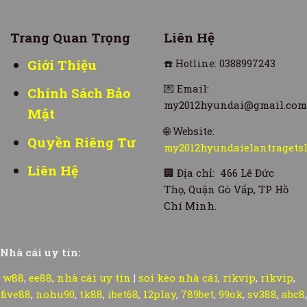
Trang Quan Trọng
Liên Hệ
Giới Thiệu
☎️
Hotline: 0388997243
💌
Email:
Chính Sách Bảo
my2012hyundai@gmail.com
Mật
🌐
Website:
Quyền Riêng Tư
my2012hyundaielantragets
Liên Hệ
🏢
Địa chỉ: 466 Lê Đức
Thọ, Quận Gò Vấp, TP Hồ
Chí Minh.
Nhà cái uy tín:
w88
,
ee88
,
nhà cái uy tín
|
soi kèo nhà cái
,
rikvip
,
rikvip
,
five88
,
nohu90
,
tk88
,
ibet68
,
12play
,
789bet
,
99ok
,
sv388
,
abc8
,