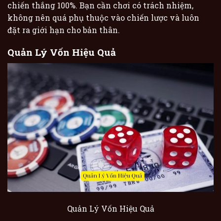
chiến thắng 100%. Bạn cần chơi có trách nhiệm,
không nên quá phụ thuộc vào chiến lược và luôn
đặt ra giới hạn cho bản thân.
Quản Lý Vốn Hiệu Quả
Quản Lý Vốn Hiệu Quả