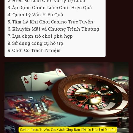
Hiểu Rõ Luật Chơi và Tỷ Lệ Cược
Áp Dụng Chiến Lược Chơi Hiệu Quả
Quản Lý Vốn Hiệu Quả
Tâm Lý Khi Chơi Casino Trực Tuyến
Khuyến Mãi và Chương Trình Thưởng
Lựa chọn trò chơi phù hợp
Sử dụng công cụ hỗ trợ
Chơi Có Trách Nhiệm