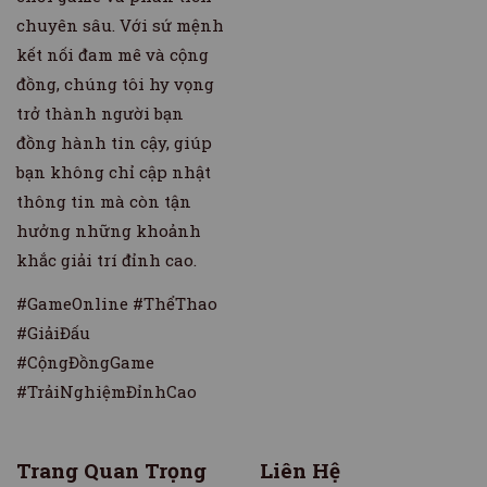
chuyên sâu. Với sứ mệnh
kết nối đam mê và cộng
đồng, chúng tôi hy vọng
trở thành người bạn
đồng hành tin cậy, giúp
bạn không chỉ cập nhật
thông tin mà còn tận
hưởng những khoảnh
khắc giải trí đỉnh cao.
#GameOnline #ThểThao
#GiảiĐấu
#CộngĐồngGame
#TrảiNghiệmĐỉnhCao
Trang Quan Trọng
Liên Hệ