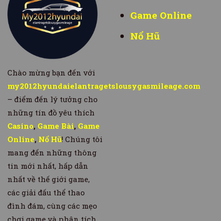
Game Online
Nổ Hũ
Chào mừng bạn đến với
my2012hyundaielantragetslousygasmileage.com
– điểm đến lý tưởng cho
những tín đồ yêu thích
Casino
,
Game Bài
,
Game
Online
,
Nổ Hũ
! Chúng tôi
mang đến những thông
tin mới nhất, hấp dẫn
nhất về thế giới game,
các giải đấu thể thao
đình đám, cùng các mẹo
chơi game và phân tích