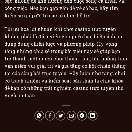
bạc, không để ảnh hưởng đến cuộc sống cá nhân và
công việc. Nếu bạn gặp vấn đề về cờ bạc, hãy tìm
kiếm sự giúp đỡ từ các tổ chức hỗ trợ.
Tối ưu hóa lợi nhuận khi chơi casino trực tuyến
không phải là điều viển vông nếu bạn biết cách áp
dụng đúng chiến lược và phương pháp. Hy vọng
rằng những chia sẻ trong bài viết này sẽ giúp bạn
trở thành một người chơi thông thái, tận hưởng trọn
vẹn niềm vui giải trí và gia tăng cơ hội chiến thắng
tại các sòng bài trực tuyến. Hãy luôn nhớ rằng, chơi
có trách nhiệm và kiểm soát bản thân là chìa khóa
để bạn có những trải nghiệm casino trực tuyến thú
vị và an toàn.