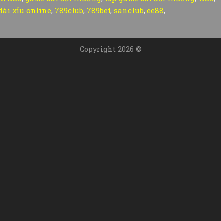
tài xỉu online
,
789club
,
789bet
,
sanclub
,
ee88
,
Copyright 2026 ©