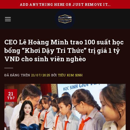
Chuyển
ADD ANYTHING HERE OR JUST REMOVE IT...
đến
nội
dung
CEO Lê Hoàng Minh trao 100 suất học
bổng “Khơi Dậy Tri Thức” trị giá 1 tỷ
VNĐ cho sinh viên nghèo
ĐÃ ĐĂNG TRÊN
21/07/2025
BỞI
TIÊU KIM SINH
21
Th7