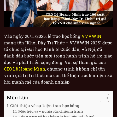
Vào ngày 20/11/2025, lễ trao học bổng
VVVWIN
mang tên “Khơi Dậy Tri Thức – VVVWIN 2025” được
tổ chức tại Đại học Kinh tế Quốc dân, Hà Nội, đã
đánh dấu bước tiến mới trong hành trình hỗ trợ giáo
dục và phát triển cộng đồng. Với sự tham gia của
CEO Lê Hoàng Minh
, chương trình không chỉ tôn
vinh giá trị tri thức mà còn thể hiện trách nhiệm xã
hội mạnh mẽ của doanh nghiệp.
Mục Lục
Giới thiệu về sự kiện trao học bổng
Mục tiêu và ý nghĩa của chương trình
Tổng quan về học bổng “Khơi Dậy Tri Thức”