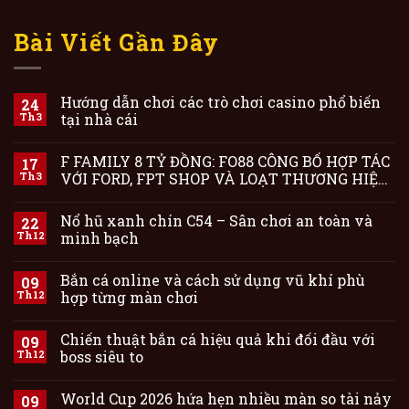
Bài Viết Gần Đây
Hướng dẫn chơi các trò chơi casino phổ biến
24
Th3
tại nhà cái
F FAMILY 8 TỶ ĐỒNG: FO88 CÔNG BỐ HỢP TÁC
17
Th3
VỚI FORD, FPT SHOP VÀ LOẠT THƯƠNG HIỆU
F HÀNG ĐẦU
Nổ hũ xanh chín C54 – Sân chơi an toàn và
22
Th12
minh bạch
Bắn cá online và cách sử dụng vũ khí phù
09
Th12
hợp từng màn chơi
Chiến thuật bắn cá hiệu quả khi đối đầu với
09
Th12
boss siêu to
World Cup 2026 hứa hẹn nhiều màn so tài nảy
09