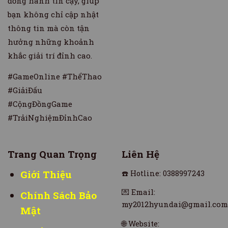
đồng hành tin cậy, giúp
bạn không chỉ cập nhật
thông tin mà còn tận
hưởng những khoảnh
khắc giải trí đỉnh cao.
#GameOnline #ThểThao
#GiảiĐấu
#CộngĐồngGame
#TrảiNghiệmĐỉnhCao
Trang Quan Trọng
Liên Hệ
Giới Thiệu
☎️
Hotline: 0388997243
💌
Email:
Chính Sách Bảo
my2012hyundai@gmail.com
Mật
🌐
Website: