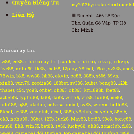
Quyền Riêng Tư
my2012hyundaielantragets
Liên Hệ
🏢
Địa chỉ: 466 Lê Đức
Thọ, Quận Gò Vấp, TP Hồ
Chí Minh.
Nhà cái uy tín:
w88
,
ee88
,
nhà cái uy tín
|
soi kèo nhà cái
,
rikvip
,
rikvip
,
five88
,
nohu90
,
tk88
,
ibet68
,
12play
,
789bet
,
99ok
,
sv388
,
abc8
,
78win
,
bk8
,
ww88
,
hb88
,
okvip
,
pg88
,
888b
,
s666
,
69vn
,
xin88
,
win79
,
xocdia88
,
188bet
,
sv388
,
kubet
,
bong88
,
123b
,
thabet
,
c54
,
yo88
,
onbet
,
ok365
,
ok365
,
km1888b
,
ibet68
,
azbet88
,
typhu88
,
fa88
,
da88
,
win79
,
vn88
,
fun88
,
me88
,
loto188
,
bj88
,
okchoi
,
betvisa
,
onbet
,
sv88
,
winvn
,
hello88
,
8kbet
,
az888
,
zomclub
,
i9bet
,
888b
,
v8club
,
mayclub
,
88clb
,
ok9
,
nohu90
,
88bet
,
123b
,
luck8
,
May88
,
bet88
,
99ok
,
bong88
,
mu88
,
Bk8
,
win55
,
bet88
,
sv66
,
lucky88
,
uk88
,
zomclub
,
f168
,
ww88
,
game bài đổi thưởng
,
top game bài đổi thưởng
,
w88
,