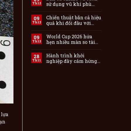
Th12
sử dụng vũ khí phù
hợp từng màn chơi
Chiến thuật bắn cá hiệu
09
Th12
quả khi đối đầu với
boss siêu to
World Cup 2026 hứa
09
Th12
hẹn nhiều màn so tài
nảy lửa tại vòng
knock-out
Hành trình khởi
28
Th11
nghiệp đầy cảm hứng
của Bà Võ Nữ Bình An
 lựa
bạn