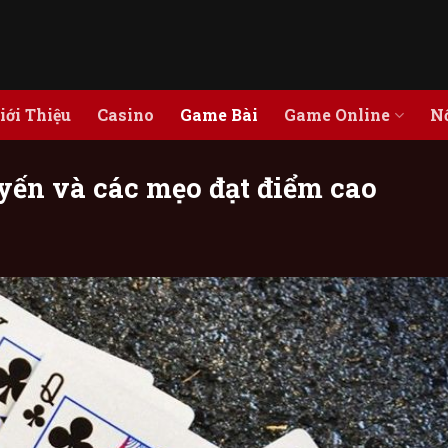
iới Thiệu
Casino
Game Bài
Game Online
N
uyến và các mẹo đạt điểm cao