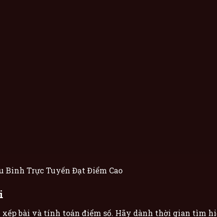
 Binh Trực Tuyến Đạt Điểm Cao
i
 xếp bài và tính toán điểm số. Hãy dành thời gian tìm h