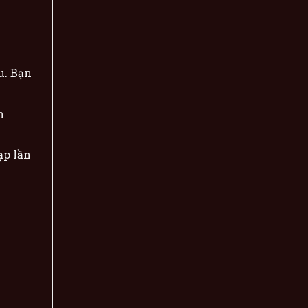
u. Bạn
n
ạp lần