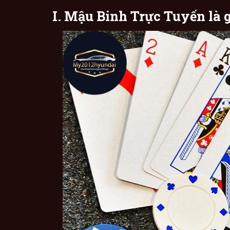
I. Mậu Binh Trực Tuyến là 