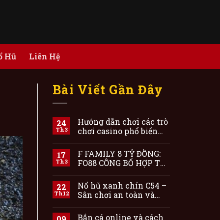
ổ Hũ
Liên Hệ
Bài Viết Gần Đây
Hướng dẫn chơi các trò
24
Th3
chơi casino phổ biến
tại nhà cái
F FAMILY 8 TỶ ĐỒNG:
17
Th3
FO88 CÔNG BỐ HỢP TÁC
VỚI FORD, FPT SHOP
VÀ LOẠT THƯƠNG
Nổ hũ xanh chín C54 –
22
HIỆU F HÀNG ĐẦU
Th12
Sân chơi an toàn và
minh bạch
Bắn cá online và cách
09