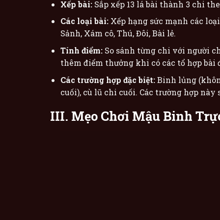
Xếp bài:
Sắp xếp 13 lá bài thành 3 chi th
Các loại bài:
Xếp hạng sức mạnh các loại 
Sảnh, Xám cô, Thú, Đôi, Bài lẻ.
Tính điểm:
So sánh từng chi với người chơ
thêm điểm thưởng khi có các tổ hợp bài đ
Các trường hợp đặc biệt:
Binh lủng (không
cuối), cù lũ chi cuối. Các trường hợp này
III. Mẹo Chơi Mậu Binh Trự