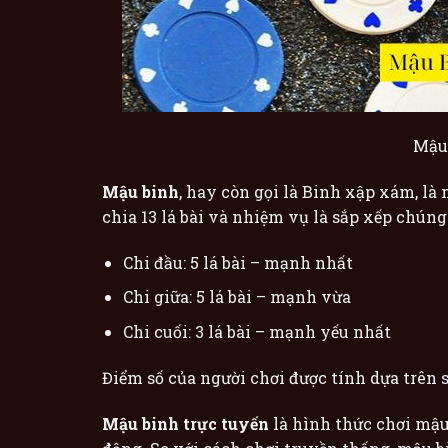
Mậu 
Mậu binh
, hay còn gọi là Binh xập xám, là 
chia 13 lá bài và nhiệm vụ là sắp xếp chúng
Chi đầu: 5 lá bài – mạnh nhất
Chi giữa: 5 lá bài – mạnh vừa
Chi cuối: 3 lá bài – mạnh yếu nhất
Điểm số của người chơi được tính dựa trên 
Mậu binh trực tuyến
là hình thức chơi mậu