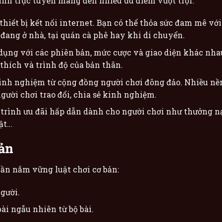
inh trực tuyến mang đến nhiều ưu điểm vượt trội:
thiết bị kết nối internet. Bạn có thể thỏa sức đam mê với
à đang ở nhà, tại quán cà phê hay khi di chuyển.
ụng với các phiên bản, mức cược và giao diện khác nha
thích và trình độ của bản thân.
 kinh nghiệm từ cộng đồng người chơi đông đảo. Nhiều nề
gười chơi trao đổi, chia sẻ kinh nghiệm.
trình ưu đãi hấp dẫn dành cho người chơi như thưởng n
hật…
Bản
cần nắm vững luật chơi cơ bản:
gười.
ài ngẫu nhiên từ bộ bài.