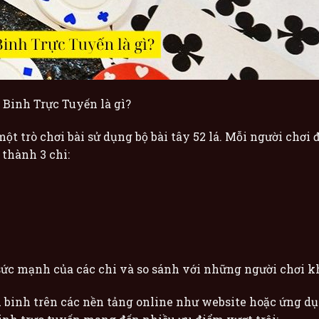
Binh Trực Tuyến là gì?
một trò chơi bài sử dụng bộ bài tây 52 lá. Mỗi người chơi 
 thành 3 chi:
sức mạnh của các chi và so sánh với những người chơi k
 binh trên các nền tảng online như website hoặc ứng dụ