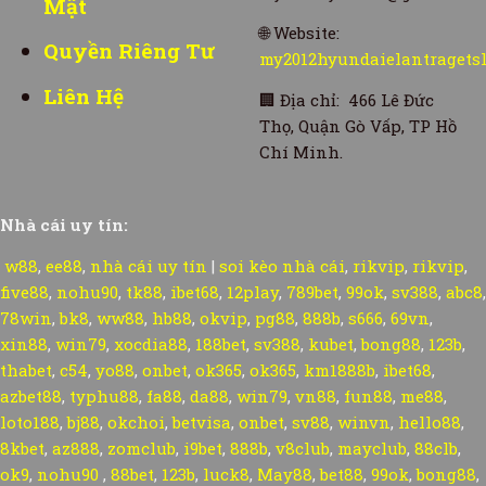
Mật
🌐
Website:
Quyền Riêng Tư
my2012hyundaielantragets
Liên Hệ
🏢
Địa chỉ: 466 Lê Đức
Thọ, Quận Gò Vấp, TP Hồ
Chí Minh.
Nhà cái uy tín:
w88
,
ee88
,
nhà cái uy tín
|
soi kèo nhà cái
,
rikvip
,
rikvip
,
five88
,
nohu90
,
tk88
,
ibet68
,
12play
,
789bet
,
99ok
,
sv388
,
abc8
,
78win
,
bk8
,
ww88
,
hb88
,
okvip
,
pg88
,
888b
,
s666
,
69vn
,
xin88
,
win79
,
xocdia88
,
188bet
,
sv388
,
kubet
,
bong88
,
123b
,
thabet
,
c54
,
yo88
,
onbet
,
ok365
,
ok365
,
km1888b
,
ibet68
,
azbet88
,
typhu88
,
fa88
,
da88
,
win79
,
vn88
,
fun88
,
me88
,
loto188
,
bj88
,
okchoi
,
betvisa
,
onbet
,
sv88
,
winvn
,
hello88
,
8kbet
,
az888
,
zomclub
,
i9bet
,
888b
,
v8club
,
mayclub
,
88clb
,
ok9
,
nohu90
,
88bet
,
123b
,
luck8
,
May88
,
bet88
,
99ok
,
bong88
,