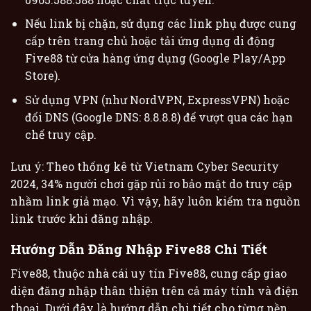
Nếu link bị chặn, sử dụng các link phụ được cung
cấp trên trang chủ hoặc tải ứng dụng di động
Five88 từ cửa hàng ứng dụng (Google Play/App
Store).
Sử dụng VPN (như NordVPN, ExpressVPN) hoặc
đổi DNS (Google DNS: 8.8.8.8) để vượt qua các hạn
chế truy cập.
Lưu ý: Theo thống kê từ Vietnam Cyber Security
2024, 34% người chơi gặp rủi ro bảo mật do truy cập
nhầm link giả mạo. Vì vậy, hãy luôn kiểm tra nguồn
link trước khi đăng nhập.
Hướng Dẫn Đăng Nhập Five88 Chi Tiết
Five88, thuộc nhà cái uy tín Five88, cung cấp giao
diện đăng nhập thân thiện trên cả máy tính và điện
thoại. Dưới đây là hướng dẫn chi tiết cho từng nền