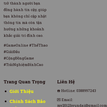
trở thành người bạn
đồng hành tin cậy, giúp
bạn không chỉ cập nhật
thông tin mà còn tận
hưởng những khoảnh
khắc giải trí đỉnh cao.
#GameOnline #ThểThao
#GiảiĐấu
#CộngĐồngGame
#TrảiNghiệmĐỉnhCao
Trang Quan Trọng
Liên Hệ
Giới Thiệu
☎️
Hotline: 0388997243
💌
Email:
Chính Sách Bảo
my2012hyundai@gmail.com