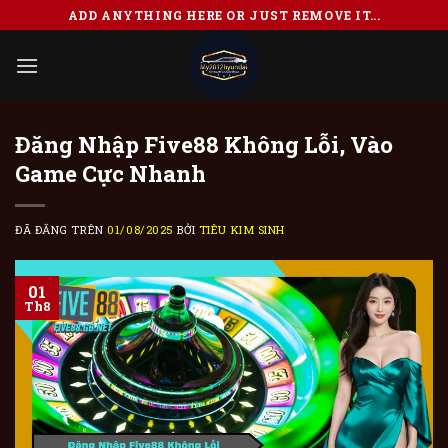
Chuyển
ADD ANYTHING HERE OR JUST REMOVE IT...
đến
nội
dung
Đăng Nhập Five88 Không Lỗi, Vào
Game Cực Nhanh
ĐÃ ĐĂNG TRÊN
01/08/2025
BỞI
TIÊU KIM SINH
01
Th8