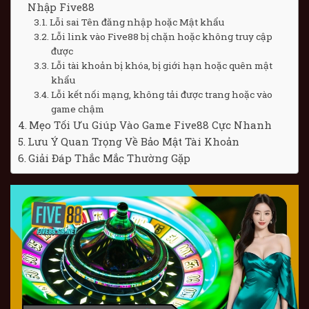
Nhập Five88
Lỗi sai Tên đăng nhập hoặc Mật khẩu
Lỗi link vào Five88 bị chặn hoặc không truy cập
được
Lỗi tài khoản bị khóa, bị giới hạn hoặc quên mật
khẩu
Lỗi kết nối mạng, không tải được trang hoặc vào
game chậm
Mẹo Tối Ưu Giúp Vào Game Five88 Cực Nhanh
Lưu Ý Quan Trọng Về Bảo Mật Tài Khoản
Giải Đáp Thắc Mắc Thường Gặp