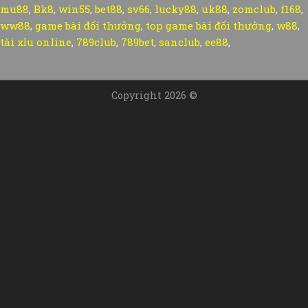
mu88
,
Bk8
,
win55
,
bet88
,
sv66
,
lucky88
,
uk88
,
zomclub
,
f168
,
ww88
,
game bài đổi thưởng
,
top game bài đổi thưởng
,
w88
,
tài xỉu online
,
789club
,
789bet
,
sanclub
,
ee88
,
Copyright 2026 ©