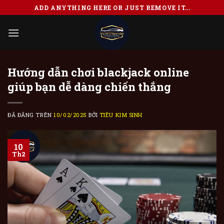
Chuyển
ADD ANYTHING HERE OR JUST REMOVE IT...
đến
nội
dung
Hướng dẫn chơi blackjack online
giúp bạn dễ dàng chiến thắng
ĐÃ ĐĂNG TRÊN
10/02/2025
BỞI
TIÊU KIM SINH
10
Th2