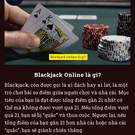
Blackjack Online là gì?
Blackjack, còn được gọi là xì dách hay xì lát, là một
trò chơi bài so điểm giữa người chơi và nhà cái. Mục
tiêu của bạn là đạt được tổng điểm gần 21 nhất có
thể mà không được vượt quá 21. Nếu tổng điểm vượt
quá 21, bạn sẽ bị “quắc” và thua cuộc. Ngược lại, nếu
tổng điểm của bạn gần 21 hơn nhà cái hoặc nhà cái
“quắc”, bạn sẽ giành chiến thắng.