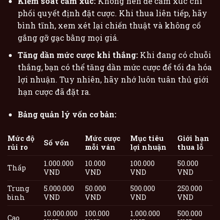
Kiểm soát cảm xúc:
Không nên để cảm xúc chi
phối quyết định đặt cược. Khi thua liên tiếp, hãy
bình tĩnh, xem xét lại chiến thuật và không cố
gắng gỡ gạc bằng mọi giá.
Tăng dần mức cược khi thắng:
Khi đang có chuỗi
thắng, bạn có thể tăng dần mức cược để tối đa hóa
lợi nhuận. Tuy nhiên, hãy nhớ luôn tuân thủ giới
hạn cược đã đặt ra.
Bảng quản lý vốn cơ bản:
Mức độ
Mức cược
Mục tiêu
Giới hạn
Số vốn
rủi ro
mỗi ván
lợi nhuận
thua lỗ
1.000.000
10.000
100.000
50.000
Thấp
VND
VND
VND
VND
Trung
5.000.000
50.000
500.000
250.000
bình
VND
VND
VND
VND
10.000.000
100.000
1.000.000
500.000
Cao