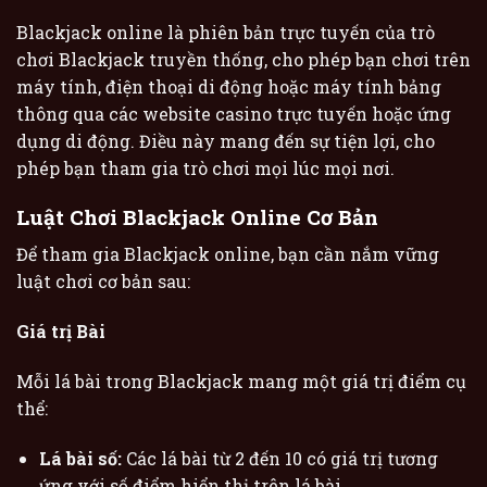
Blackjack online là phiên bản trực tuyến của trò
chơi Blackjack truyền thống, cho phép bạn chơi trên
máy tính, điện thoại di động hoặc máy tính bảng
thông qua các website casino trực tuyến hoặc ứng
dụng di động. Điều này mang đến sự tiện lợi, cho
phép bạn tham gia trò chơi mọi lúc mọi nơi.
Luật Chơi Blackjack Online Cơ Bản
Để tham gia Blackjack online, bạn cần nắm vững
luật chơi cơ bản sau:
Giá trị Bài
Mỗi lá bài trong Blackjack mang một giá trị điểm cụ
thể:
Lá bài số:
Các lá bài từ 2 đến 10 có giá trị tương
ứng với số điểm hiển thị trên lá bài.