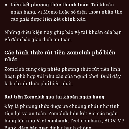
Liên kết phương thức thanh toán:
Tài khoản
ngân hàng, ví Momo hoặc số điện thoại nhận thẻ
cào phải được liên kết chính xác.
Những điều kiện này giúp bảo vệ tài khoản của bạn
và đảm bảo giao dịch an toàn.
Các hình thức rút tiền Zomclub phổ biến
nhất
Zomclub cung cấp nhiều phương thức rút tiền linh
hoạt, phù hợp với nhu cầu của người chơi. Dưới đây
là ba hình thức phổ biến nhất:
Rút tiền Zomclub qua tài khoản ngân hàng
Đây là phương thức được ưa chuộng nhất nhờ tính
tiện lợi và an toàn. Zomclub liên kết với các ngân
hàng lớn như Vietcombank, Techcombank, BIDV, VP
Bank, đảm bảo giao dịch nhanh chóng.