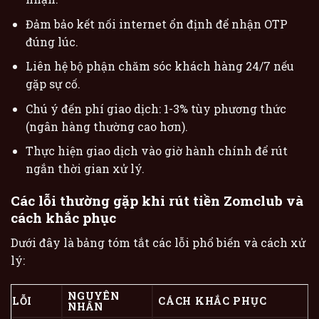
Đảm bảo kết nối internet ổn định để nhận OTP
đúng lúc.
Liên hệ bộ phận chăm sóc khách hàng 24/7 nếu
gặp sự cố.
Chú ý đến phí giao dịch: 1-3% tùy phương thức
(ngân hàng thường cao hơn).
Thực hiện giao dịch vào giờ hành chính để rút
ngắn thời gian xử lý.
Các lỗi thường gặp khi rút tiền Zomclub và
cách khắc phục
Dưới đây là bảng tóm tắt các lỗi phổ biến và cách xử
lý:
NGUYÊN
LỖI
CÁCH KHẮC PHỤC
NHÂN