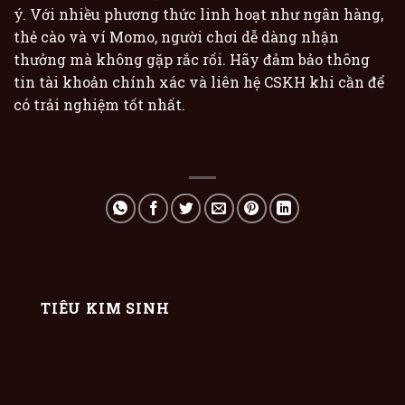
ý. Với nhiều phương thức linh hoạt như ngân hàng,
thẻ cào và ví Momo, người chơi dễ dàng nhận
thưởng mà không gặp rắc rối. Hãy đảm bảo thông
tin tài khoản chính xác và liên hệ CSKH khi cần để
có trải nghiệm tốt nhất.
TIÊU KIM SINH