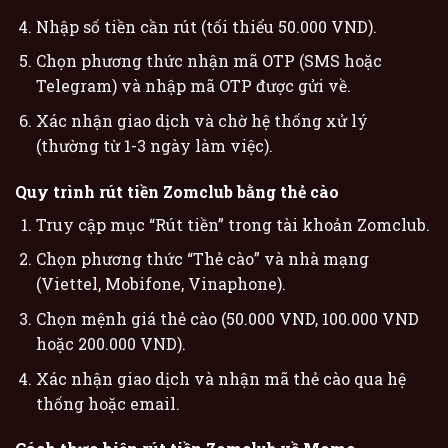
Nhập số tiền cần rút (tối thiểu 50.000 VND).
Chọn phương thức nhận mã OTP (SMS hoặc
Telegram) và nhập mã OTP được gửi về.
Xác nhận giao dịch và chờ hệ thống xử lý
(thường từ 1-3 ngày làm việc).
Quy trình rút tiền Zomclub bằng thẻ cào
Truy cập mục “Rút tiền” trong tài khoản Zomclub.
Chọn phương thức “Thẻ cào” và nhà mạng
(Viettel, Mobifone, Vinaphone).
Chọn mệnh giá thẻ cào (50.000 VND, 100.000 VND
hoặc 200.000 VND).
Xác nhận giao dịch và nhận mã thẻ cào qua hệ
thống hoặc email.