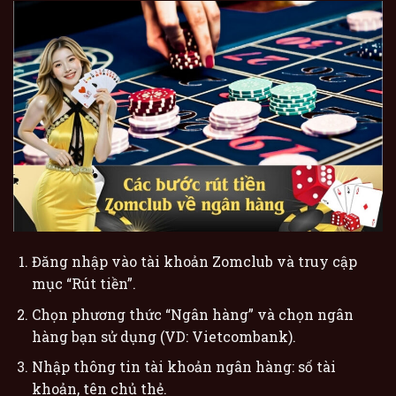
Đăng nhập vào tài khoản Zomclub và truy cập
mục “Rút tiền”.
Chọn phương thức “Ngân hàng” và chọn ngân
hàng bạn sử dụng (VD: Vietcombank).
Nhập thông tin tài khoản ngân hàng: số tài
khoản, tên chủ thẻ.