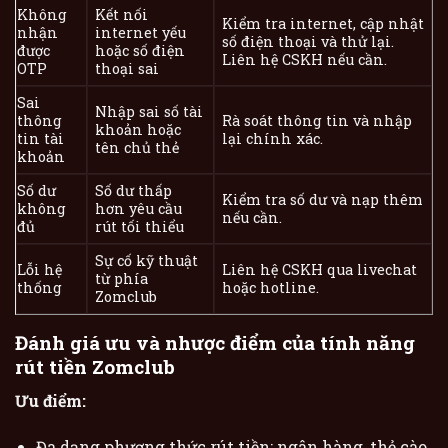
Không
Kết nối
Kiểm tra internet, cập nhật
nhận
internet yếu
số điện thoại và thử lại.
được
hoặc số điện
Liên hệ CSKH nếu cần.
OTP
thoại sai
Sai
Nhập sai số tài
thông
Rà soát thông tin và nhập
khoản hoặc
tin tài
lại chính xác.
tên chủ thẻ
khoản
Số dư
Số dư thấp
Kiểm tra số dư và nạp thêm
không
hơn yêu cầu
nếu cần.
đủ
rút tối thiểu
Sự cố kỹ thuật
Lỗi hệ
Liên hệ CSKH qua livechat
từ phía
thống
hoặc hotline.
Zomclub
Đánh giá ưu và nhược điểm của tính năng
rút tiền Zomclub
Ưu điểm:
Đa dạng phương thức rút tiền: ngân hàng, thẻ cào,