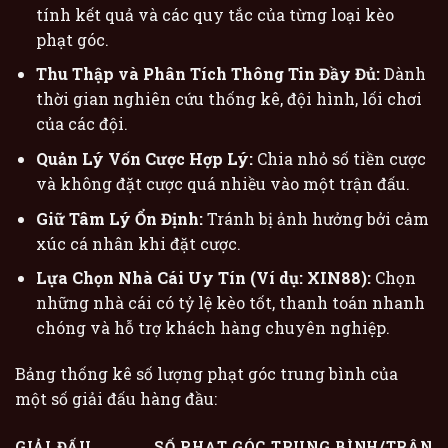
tính kết quả và các quy tắc của từng loại kèo
phạt góc.
Thu Thập và Phân Tích Thông Tin Đầy Đủ:
Dành
thời gian nghiên cứu thống kê, đội hình, lối chơi
của các đội.
Quản Lý Vốn Cược Hợp Lý:
Chia nhỏ số tiền cược
và không đặt cược quá nhiều vào một trận đấu.
Giữ Tâm Lý Ổn Định:
Tránh bị ảnh hưởng bởi cảm
xúc cá nhân khi đặt cược.
Lựa Chọn Nhà Cái Uy Tín (Ví dụ: XIN88):
Chọn
những nhà cái có tỷ lệ kèo tốt, thanh toán nhanh
chóng và hỗ trợ khách hàng chuyên nghiệp.
Bảng thống kê số lượng phạt góc trung bình của
một số giải đấu hàng đầu:
GIẢI ĐẤU
SỐ PHẠT GÓC TRUNG BÌNH/TRẬN