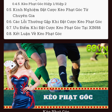
Kèo Phạt Góc Hiệp 1/Hiệp 2
Kinh Nghiệm Đặt Cược Kèo Phạt Góc Từ
Chuyên Gia
Các Lỗi Thường Gặp Khi Đặt Cược Kèo Phạt Góc
Ưu Điểm Khi Đặt Cược Kèo Phạt Góc Tại XIN88
Kết Luận Về Kèo Phạt Góc
Kèo Phạt Góc