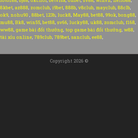
8kbet
,
az888
,
zomclub
,
i9bet
,
888b
,
v8club
,
mayclub
,
88clb
,
ok9
,
nohu90
,
88bet
,
123b
,
luck8
,
May88
,
bet88
,
99ok
,
bong88
,
mu88
,
Bk8
,
win55
,
bet88
,
sv66
,
lucky88
,
uk88
,
zomclub
,
f168
,
ww88
,
game bài đổi thưởng
,
top game bài đổi thưởng
,
w88
,
tài xỉu online
,
789club
,
789bet
,
sanclub
,
ee88
,
Copyright 2026 ©