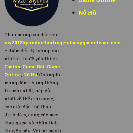
Nổ Hũ
Chào mừng bạn đến với
my2012hyundaielantragetslousygasmileage.com
– điểm đến lý tưởng cho
những tín đồ yêu thích
Casino
,
Game Bài
,
Game
Online
,
Nổ Hũ
! Chúng tôi
mang đến những thông
tin mới nhất, hấp dẫn
nhất về thế giới game,
các giải đấu thể thao
đình đám, cùng các mẹo
chơi game và phân tích
chuyên sâu. Với sứ mệnh