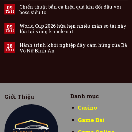
Chiến thuật bắn cá hiệu quả khi đối đầu với
09
Th12
boss siêu to
World Cup 2026 hứa hẹn nhiều màn so tài nảy
09
Th12
lửa tại vòng knock-out
Hành trình khởi nghiệp đầy cảm hứng của Bà
28
Th11
Võ Nữ Bình An
Danh mục
Giới Thiệu
Casino
Game Bài
Game Online