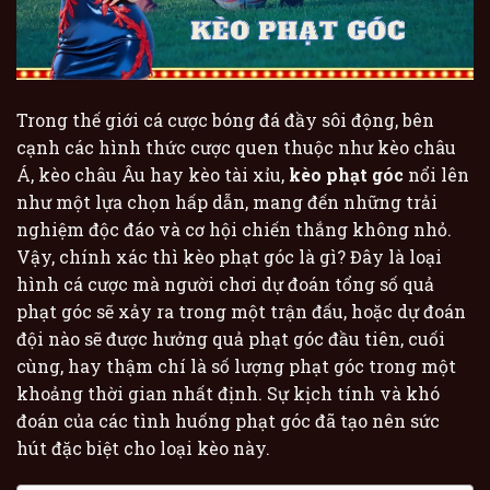
Trong thế giới cá cược bóng đá đầy sôi động, bên
cạnh các hình thức cược quen thuộc như kèo châu
Á, kèo châu Âu hay kèo tài xỉu,
kèo phạt góc
nổi lên
như một lựa chọn hấp dẫn, mang đến những trải
nghiệm độc đáo và cơ hội chiến thắng không nhỏ.
Vậy, chính xác thì kèo phạt góc là gì? Đây là loại
hình cá cược mà người chơi dự đoán tổng số quả
phạt góc sẽ xảy ra trong một trận đấu, hoặc dự đoán
đội nào sẽ được hưởng quả phạt góc đầu tiên, cuối
cùng, hay thậm chí là số lượng phạt góc trong một
khoảng thời gian nhất định. Sự kịch tính và khó
đoán của các tình huống phạt góc đã tạo nên sức
hút đặc biệt cho loại kèo này.