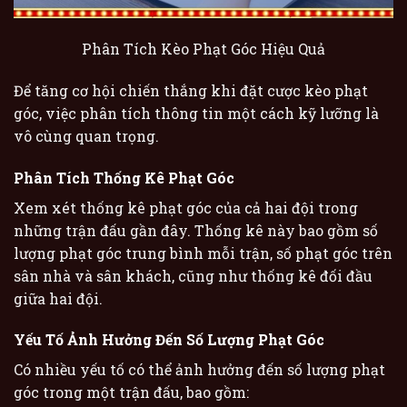
Phân Tích Kèo Phạt Góc Hiệu Quả
Để tăng cơ hội chiến thắng khi đặt cược kèo phạt
góc, việc phân tích thông tin một cách kỹ lưỡng là
vô cùng quan trọng.
Phân Tích Thống Kê Phạt Góc
Xem xét thống kê phạt góc của cả hai đội trong
những trận đấu gần đây. Thống kê này bao gồm số
lượng phạt góc trung bình mỗi trận, số phạt góc trên
sân nhà và sân khách, cũng như thống kê đối đầu
giữa hai đội.
Yếu Tố Ảnh Hưởng Đến Số Lượng Phạt Góc
Có nhiều yếu tố có thể ảnh hưởng đến số lượng phạt
góc trong một trận đấu, bao gồm: