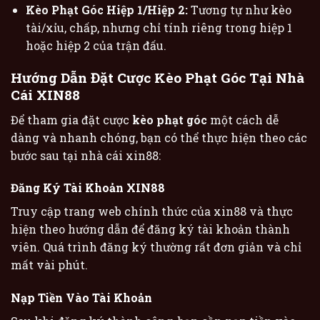
Kèo Phạt Góc Hiệp 1/Hiệp 2:
Tương tự như kèo
tài/xỉu, chấp, nhưng chỉ tính riêng trong hiệp 1
hoặc hiệp 2 của trận đấu.
Hướng Dẫn Đặt Cược Kèo Phạt Góc Tại Nhà
Cái XIN88
Để tham gia đặt cược
kèo phạt góc
một cách dễ
dàng và nhanh chóng, bạn có thể thực hiện theo các
bước sau tại nhà cái xin88:
Đăng Ký Tài Khoản XIN88
Truy cập trang web chính thức của xin88 và thực
hiện theo hướng dẫn để đăng ký tài khoản thành
viên. Quá trình đăng ký thường rất đơn giản và chỉ
mất vài phút.
Nạp Tiền Vào Tài Khoản