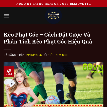
Chuyển
ADD ANYTHING HERE OR JUST REMOVE IT...
đến
nội
dung
Kèo Phạt Góc – Cách Đặt Cược Và
Phân Tích Kèo Phạt Góc Hiệu Quả
ĐÃ ĐĂNG TRÊN
29/03/2025
BỞI
TIÊU KIM SINH
29
Th3