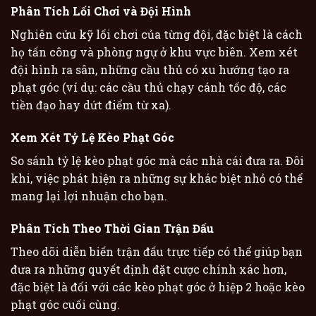
Phân Tích Lối Chơi và Đội Hình
Nghiên cứu kỹ lối chơi của từng đội, đặc biệt là cách
họ tấn công và phòng ngự ở khu vực biên. Xem xét
đội hình ra sân, những cầu thủ có xu hướng tạo ra
phạt góc (ví dụ: các cầu thủ chạy cánh tốc độ, các
tiền đạo hay dứt điểm từ xa).
Xem Xét Tỷ Lệ Kèo Phạt Góc
So sánh tỷ lệ kèo phạt góc mà các nhà cái đưa ra. Đôi
khi, việc phát hiện ra những sự khác biệt nhỏ có thể
mang lại lợi nhuận cho bạn.
Phân Tích Theo Thời Gian Trận Đấu
Theo dõi diễn biến trận đấu trực tiếp có thể giúp bạn
đưa ra những quyết định đặt cược chính xác hơn,
đặc biệt là đối với các kèo phạt góc ở hiệp 2 hoặc kèo
phạt góc cuối cùng.