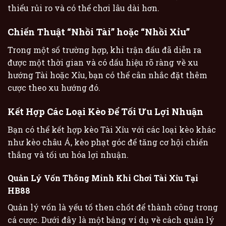
thiểu rủi ro và có thể chơi lâu dài hơn.
Chiến Thuật “Nhồi Tài” hoặc “Nhồi Xỉu”
Trong một số trường hợp, khi trận đấu đã diễn ra
được một thời gian và có dấu hiệu rõ ràng về xu
hướng Tài hoặc Xỉu, bạn có thể cân nhắc đặt thêm
cược theo xu hướng đó.
Kết Hợp Các Loại Kèo Để Tối Ưu Lợi Nhuận
Bạn có thể kết hợp kèo Tài Xỉu với các loại kèo khác
như kèo châu Á, kèo phạt góc để tăng cơ hội chiến
thắng và tối ưu hóa lợi nhuận.
Quản Lý Vốn Thông Minh Khi Chơi Tài Xỉu Tại
HB88
Quản lý vốn là yếu tố then chốt để thành công trong
cá cược. Dưới đây là một bảng ví dụ về cách quản lý