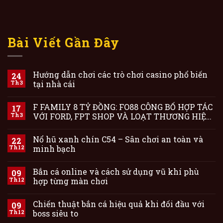
Bài Viết Gần Đây
Hướng dẫn chơi các trò chơi casino phổ biến
24
Th3
tại nhà cái
F FAMILY 8 TỶ ĐỒNG: FO88 CÔNG BỐ HỢP TÁC
17
Th3
VỚI FORD, FPT SHOP VÀ LOẠT THƯƠNG HIỆU
F HÀNG ĐẦU
Nổ hũ xanh chín C54 – Sân chơi an toàn và
22
Th12
minh bạch
Bắn cá online và cách sử dụng vũ khí phù
09
Th12
hợp từng màn chơi
Chiến thuật bắn cá hiệu quả khi đối đầu với
09
Th12
boss siêu to