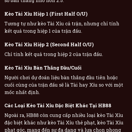
số bàn thắng nhỏ hơn 2.5.
Kèo Tài Xỉu Hiệp 1 (First Half O/U)
Tương tự như kèo Tài Xỉu cả trận, nhưng chỉ tính
kết quả trong hiệp 1 của trận đấu.
Kèo Tài Xỉu Hiệp 2 (Second Half O/U)
Chỉ tính kết quả trong hiệp 2 của trận đấu.
Kèo Tài Xỉu Bàn Thắng Đầu/Cuối
Người chơi dự đoán liệu bàn thắng đầu tiên hoặc
cuối cùng của trận đấu sẽ là Tài hay Xỉu so với một
mốc nhất định.
Các Loại Kèo Tài Xỉu Đặc Biệt Khác Tại HB88
Ngoài ra, HB88 còn cung cấp nhiều loại kèo Tài Xỉu
đặc biệt khác như kèo Tài Xỉu thẻ phạt, kèo Tài Xỉu
phạt góc, mang đến sự đa dạng và lựa chọn phong