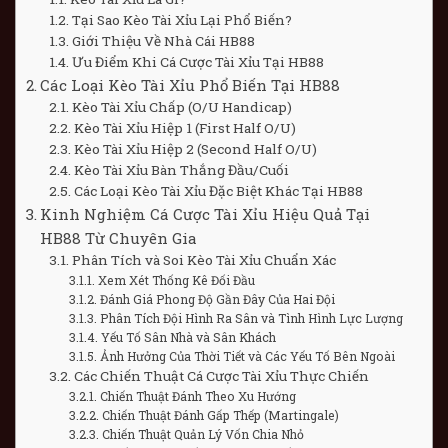
Tại Sao Kèo Tài Xỉu Lại Phổ Biến?
Giới Thiệu Về Nhà Cái HB88
Ưu Điểm Khi Cá Cược Tài Xỉu Tại HB88
Các Loại Kèo Tài Xỉu Phổ Biến Tại HB88
Kèo Tài Xỉu Chấp (O/U Handicap)
Kèo Tài Xỉu Hiệp 1 (First Half O/U)
Kèo Tài Xỉu Hiệp 2 (Second Half O/U)
Kèo Tài Xỉu Bàn Thắng Đầu/Cuối
Các Loại Kèo Tài Xỉu Đặc Biệt Khác Tại HB88
Kinh Nghiệm Cá Cược Tài Xỉu Hiệu Quả Tại
HB88 Từ Chuyên Gia
Phân Tích và Soi Kèo Tài Xỉu Chuẩn Xác
Xem Xét Thống Kê Đối Đầu
Đánh Giá Phong Độ Gần Đây Của Hai Đội
Phân Tích Đội Hình Ra Sân và Tình Hình Lực Lượng
Yếu Tố Sân Nhà và Sân Khách
Ảnh Hưởng Của Thời Tiết và Các Yếu Tố Bên Ngoài
Các Chiến Thuật Cá Cược Tài Xỉu Thực Chiến
Chiến Thuật Đánh Theo Xu Hướng
Chiến Thuật Đánh Gấp Thếp (Martingale)
Chiến Thuật Quản Lý Vốn Chia Nhỏ