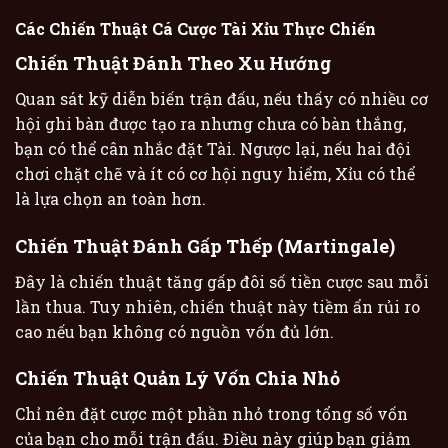
Các Chiến Thuật Cá Cược Tài Xỉu Thực Chiến
Chiến Thuật Đánh Theo Xu Hướng
Quan sát kỹ diễn biến trận đấu, nếu thấy có nhiều cơ
hội ghi bàn được tạo ra nhưng chưa có bàn thắng,
bạn có thể cân nhắc đặt Tài. Ngược lại, nếu hai đội
chơi chặt chẽ và ít có cơ hội nguy hiểm, Xỉu có thể
là lựa chọn an toàn hơn.
Chiến Thuật Đánh Gấp Thếp (Martingale)
Đây là chiến thuật tăng gấp đôi số tiền cược sau mỗi
lần thua. Tuy nhiên, chiến thuật này tiềm ẩn rủi ro
cao nếu bạn không có nguồn vốn đủ lớn.
Chiến Thuật Quản Lý Vốn Chia Nhỏ
Chỉ nên đặt cược một phần nhỏ trong tổng số vốn
của bạn cho mỗi trận đấu. Điều này giúp bạn giảm