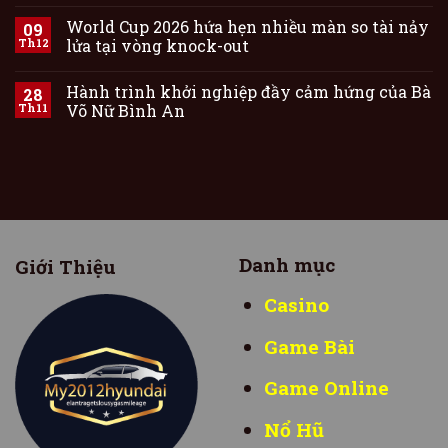
World Cup 2026 hứa hẹn nhiều màn so tài nảy
09
Th12
lửa tại vòng knock-out
Hành trình khởi nghiệp đầy cảm hứng của Bà
28
Th11
Võ Nữ Bình An
Danh mục
Giới Thiệu
Casino
Game Bài
Game Online
Nổ Hũ