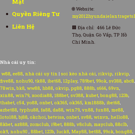
Mật
🌐
Website:
Quyền Riêng Tư
my2012hyundaielantragets
Liên Hệ
🏢
Địa chỉ: 466 Lê Đức
Thọ, Quận Gò Vấp, TP Hồ
Chí Minh.
Nhà cái uy tín:
w88
,
ee88
,
nhà cái uy tín
|
soi kèo nhà cái
,
rikvip
,
rikvip
,
five88
,
nohu90
,
tk88
,
ibet68
,
12play
,
789bet
,
99ok
,
sv388
,
abc8
,
78win
,
bk8
,
ww88
,
hb88
,
okvip
,
pg88
,
888b
,
s666
,
69vn
,
xin88
,
win79
,
xocdia88
,
188bet
,
sv388
,
kubet
,
bong88
,
123b
,
thabet
,
c54
,
yo88
,
onbet
,
ok365
,
ok365
,
km1888b
,
ibet68
,
azbet88
,
typhu88
,
fa88
,
da88
,
win79
,
vn88
,
fun88
,
me88
,
loto188
,
bj88
,
okchoi
,
betvisa
,
onbet
,
sv88
,
winvn
,
hello88
,
8kbet
,
az888
,
zomclub
,
i9bet
,
888b
,
v8club
,
mayclub
,
88clb
,
ok9
,
nohu90
,
88bet
,
123b
,
luck8
,
May88
,
bet88
,
99ok
,
bong88
,