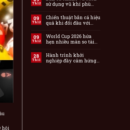
Th12
sử dụng vũ khí phù
hợp từng màn chơi
Chiến thuật bắn cá hiệu
09
Th12
quả khi đối đầu với
boss siêu to
World Cup 2026 hứa
09
Th12
hẹn nhiều màn so tài
nảy lửa tại vòng
knock-out
Hành trình khởi
28
Th11
nghiệp đầy cảm hứng
của Bà Võ Nữ Bình An
ầu
 hội