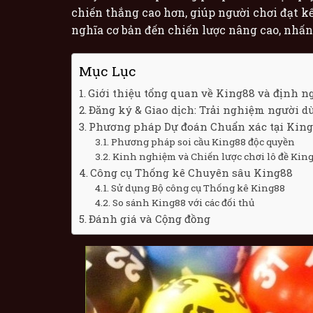
chiến thắng cao hơn, giúp người chơi đạt kế
nghĩa cơ bản đến chiến lược nâng cao, nhấn
Mục Lục
Giới thiệu tổng quan về King88 và định n
Đăng ký & Giao dịch: Trải nghiệm người 
Phương pháp Dự đoán Chuẩn xác tại Kin
Phương pháp soi cầu King88 độc quyền
Kinh nghiệm và Chiến lược chơi lô đề Kin
Công cụ Thống kê Chuyên sâu King88
Sử dụng Bộ công cụ Thống kê King88
So sánh King88 với các đối thủ
Đánh giá và Cộng đồng