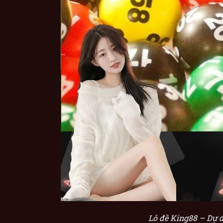
Lô đề King88 – Dự 