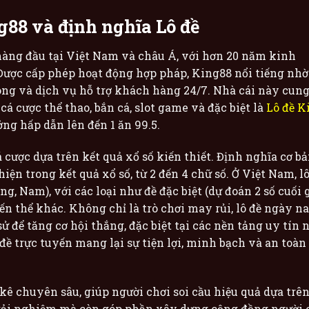
g88 và định nghĩa Lô đề
hàng đầu tại Việt Nam và châu Á, với hơn 20 năm kinh
 Được cấp phép hoạt động hợp pháp, King88 nổi tiếng nhờ
óng và dịch vụ hỗ trợ khách hàng 24/7. Nhà cái này cung
cá cược thể thao, bắn cá, slot game và đặc biệt là
Lô đề K
ởng hấp dẫn lên đến 1 ăn 99.5.
cá cược dựa trên kết quả xổ số kiến thiết. Định nghĩa cơ bả
iện trong kết quả xổ số, từ 2 đến 4 chữ số. Ở Việt Nam, lô
g, Nam), với các loại như đề đặc biệt (dự đoán 2 số cuối 
u biến thể khác. Không chỉ là trò chơi may rủi, lô đề ngày n
sử để tăng cơ hội thắng, đặc biệt tại các nền tảng uy tín 
 đề trực tuyến mang lại sự tiện lợi, minh bạch và an toàn
kê chuyên sâu, giúp người chơi soi cầu hiệu quả dựa trê
 trải nghiệm mà còn góp phần xây dựng cộng đồng người 