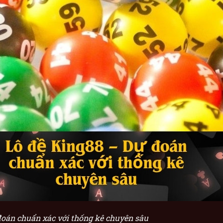
đoán chuẩn xác với thống kê chuyên sâu