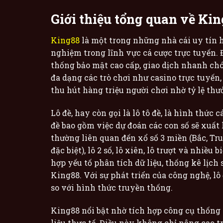
Giới thiệu tổng quan về Kin
King88
là một trong những nhà cái uy tín 
nghiệm trong lĩnh vực cá cược trực tuyến.
thống bảo mật cao cấp, giao dịch nhanh ch
đa dạng các trò chơi như casino trực tuyến, 
thu hút hàng triệu người chơi nhờ tỷ lệ thư
Lô đề, hay còn gọi là lô tô đề, là hình thức 
đề bao gồm việc dự đoán các con số sẽ xuất h
thường liên quan đến xổ số 3 miền (Bắc, Trun
đặc biệt), lô 2 số, lô xiên, lô trượt và nhiề
hợp yếu tố phân tích dữ liệu, thống kê lịch 
King88. Với sự phát triển của công nghệ, lô
so với hình thức truyền thống.
King88 nổi bật nhờ tích hợp công cụ thống 
liệu thực tế. Điều này không chỉ nâng cao