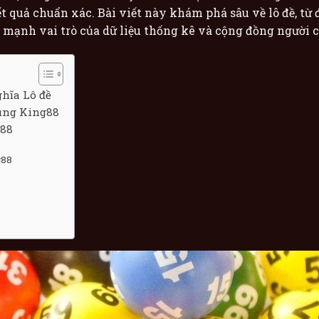
t quả chuẩn xác. Bài viết này khám phá sâu về lô đề, từ 
 mạnh vai trò của dữ liệu thống kê và cộng đồng người c
ghĩa Lô đề
dùng King88
g88
g88