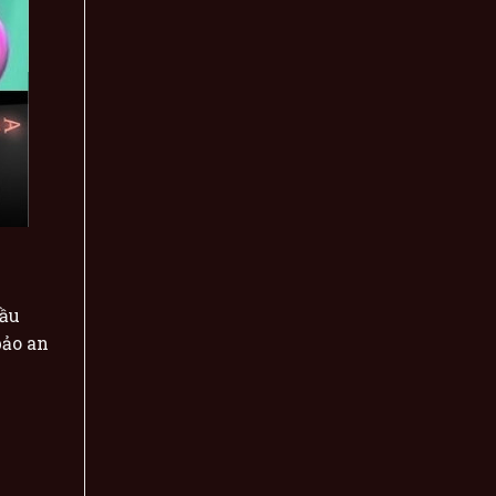
đầu
bảo an