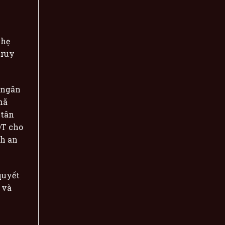
nhẹ
truy
 ngân
mã
 tân
DT cho
nh an
quyết
 và