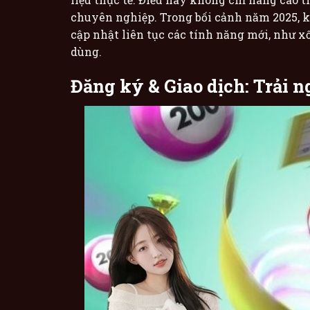
chuyên nghiệp. Trong bối cảnh năm 2025, kh
cập nhật liên tục các tính năng mới, như x
dùng.
Đăng ký & Giao dịch: Trải 