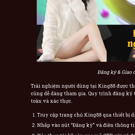
Đăng ký & Giao 
Trải nghiệm người dùng tại King88 được thi
cũng dễ dàng tham gia. Quy trình đăng ký t
toàn và xác thực.
Truy cập trang chủ King88 qua thiết bị 
Nhấp vào nút “Đăng ký” và điền thông tin