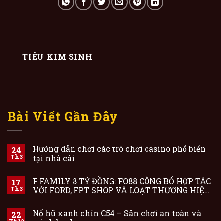
TIÊU KIM SINH
Bài Viết Gần Đây
Hướng dẫn chơi các trò chơi casino phổ biến
24
Th3
tại nhà cái
F FAMILY 8 TỶ ĐỒNG: FO88 CÔNG BỐ HỢP TÁC
17
Th3
VỚI FORD, FPT SHOP VÀ LOẠT THƯƠNG HIỆU
F HÀNG ĐẦU
Nổ hũ xanh chín C54 – Sân chơi an toàn và
22
Th12