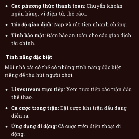
Các phương thức thanh toán:
Chuyển khoản
ngân hàng, ví điện tử, thẻ cào…
Tốc độ giao dịch:
Nạp và rút tiền nhanh chóng.
Tính bảo mật:
Đảm bảo an toàn cho các giao dịch
tài chính.
Tính năng đặc biệt
Mỗi nhà cái có thể có những tính năng đặc biệt
riêng để thu hút người chơi.
Livestream trực tiếp:
Xem trực tiếp các trận đấu
thể thao.
Cá cược trong trận:
Đặt cược khi trận đấu đang
diễn ra.
Ứng dụng di động:
Cá cược trên điện thoại di
động.