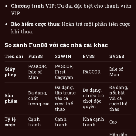
Chương trình VIP:
Ưu đãi đặc biệt cho thành viên
VIP.
Bảo hiểm cược thua:
Hoàn trả một phần tiền cược
khi thua.
So sánh Fun88 với các nhà cái khác
Tiêu chí
Fun88
23WIN
EV88
SV368
PAGCOR,
PAGCOR,
Giấy
Isle of
Isle of
First
PAGCOR
phép
Man
Man
Cagayan
Đa dạng,
Đa dạng,
Đa dạng,
Đa dạng,
tập trung
nổi bật
Sản
nhiều trò
chất
vào cá
với cá
phẩm
chơi độc
lượng cao
cược thể
cược thể
quyền
thao
thao
Tỷ lệ
Cạnh
Cạnh
Khá cạnh
Cao
cược
tranh
tranh
tranh
Hấp dẫn,