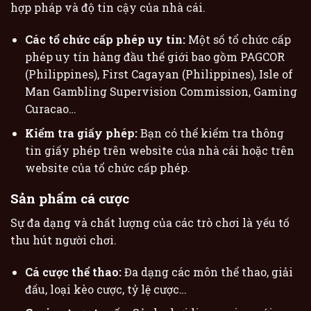
hợp pháp và độ tin cậy của nhà cái.
Các tổ chức cấp phép uy tín:
Một số tổ chức cấp
phép uy tín hàng đầu thế giới bao gồm PAGCOR
(Philippines), First Cagayan (Philippines), Isle of
Man Gambling Supervision Commission, Gaming
Curacao…
Kiểm tra giấy phép:
Bạn có thể kiểm tra thông
tin giấy phép trên website của nhà cái hoặc trên
website của tổ chức cấp phép.
Sản phẩm cá cược
Sự đa dạng và chất lượng của các trò chơi là yếu tố
thu hút người chơi.
Cá cược thể thao:
Đa dạng các môn thể thao, giải
đấu, loại kèo cược, tỷ lệ cược…