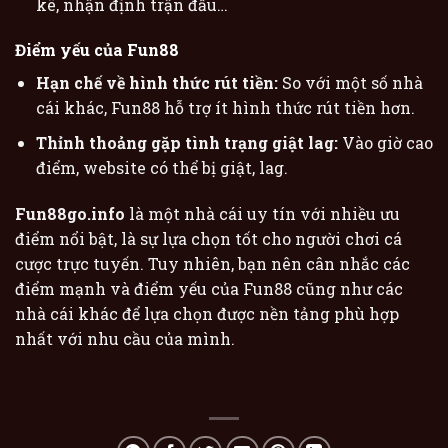
kê, nhận định trận đấu…
Điểm yếu của Fun88
Hạn chế về hình thức rút tiền:
So với một số nhà
cái khác, Fun88 hỗ trợ ít hình thức rút tiền hơn.
Thỉnh thoảng gặp tình trạng giật lag:
Vào giờ cao
điểm, website có thể bị giật, lag.
Fun88go.info
là một nhà cái uy tín với nhiều ưu
điểm nổi bật, là sự lựa chọn tốt cho người chơi cá
cược trực tuyến. Tuy nhiên, bạn nên cân nhắc các
điểm mạnh và điểm yếu của Fun88 cũng như các
nhà cái khác để lựa chọn được nền tảng phù hợp
nhất với nhu cầu của mình.