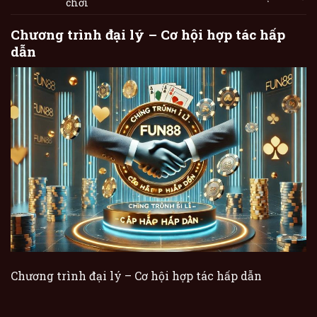
chơi
Chương trình đại lý – Cơ hội hợp tác hấp
dẫn
Chương trình đại lý – Cơ hội hợp tác hấp dẫn