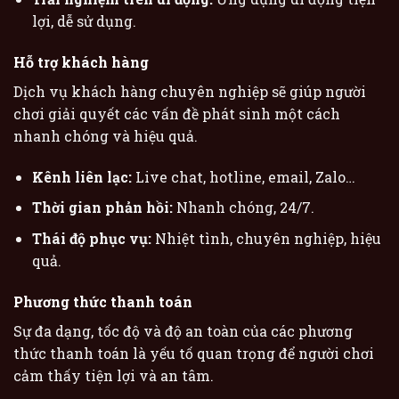
lợi, dễ sử dụng.
Hỗ trợ khách hàng
Dịch vụ khách hàng chuyên nghiệp sẽ giúp người
chơi giải quyết các vấn đề phát sinh một cách
nhanh chóng và hiệu quả.
Kênh liên lạc:
Live chat, hotline, email, Zalo…
Thời gian phản hồi:
Nhanh chóng, 24/7.
Thái độ phục vụ:
Nhiệt tình, chuyên nghiệp, hiệu
quả.
Phương thức thanh toán
Sự đa dạng, tốc độ và độ an toàn của các phương
thức thanh toán là yếu tố quan trọng để người chơi
cảm thấy tiện lợi và an tâm.