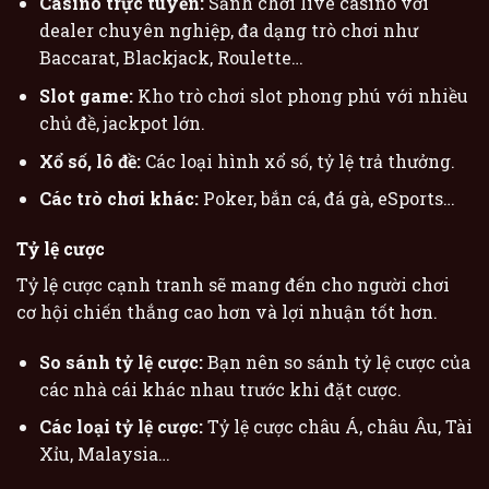
Casino trực tuyến:
Sảnh chơi live casino với
dealer chuyên nghiệp, đa dạng trò chơi như
Baccarat, Blackjack, Roulette…
Slot game:
Kho trò chơi slot phong phú với nhiều
chủ đề, jackpot lớn.
Xổ số, lô đề:
Các loại hình xổ số, tỷ lệ trả thưởng.
Các trò chơi khác:
Poker, bắn cá, đá gà, eSports…
Tỷ lệ cược
Tỷ lệ cược cạnh tranh sẽ mang đến cho người chơi
cơ hội chiến thắng cao hơn và lợi nhuận tốt hơn.
So sánh tỷ lệ cược:
Bạn nên so sánh tỷ lệ cược của
các nhà cái khác nhau trước khi đặt cược.
Các loại tỷ lệ cược:
Tỷ lệ cược châu Á, châu Âu, Tài
Xỉu, Malaysia…