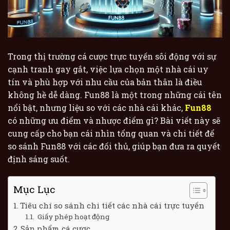
Trong thị trường cá cược trực tuyến sôi động với sự
cạnh tranh gay gắt, việc lựa chọn một nhà cái uy
tín và phù hợp với nhu cầu của bản thân là điều
không hề dễ dàng. Fun88 là một trong những cái tên
nổi bật, nhưng liệu so với các nhà cái khác,
Fun88
có những ưu điểm và nhược điểm gì? Bài viết này sẽ
cung cấp cho bạn cái nhìn tổng quan và chi tiết để
so sánh Fun88 với các đối thủ, giúp bạn đưa ra quyết
định sáng suốt.
Mục Lục
Tiêu chí so sánh chi tiết các nhà cái trực tuyến
Giấy phép hoạt động
Sản phẩm cá cược