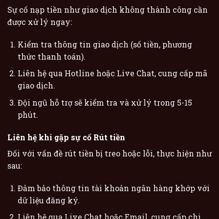
Sự cố nạp tiền như giao dịch không thành công cần
được xử lý ngay:
Kiểm tra thông tin giao dịch (số tiền, phương
thức thanh toán).
Liên hệ qua Hotline hoặc Live Chat, cung cấp mã
giao dịch.
Đội ngũ hỗ trợ sẽ kiểm tra và xử lý trong 5-15
phút.
Liên hệ khi gặp sự cố Rút tiền
Đối với vấn đề rút tiền bị treo hoặc lỗi, thực hiện như
sau:
Đảm bảo thông tin tài khoản ngân hàng khớp với
dữ liệu đăng ký.
Liên hệ qua Live Chat hoặc Email, cung cấp chi