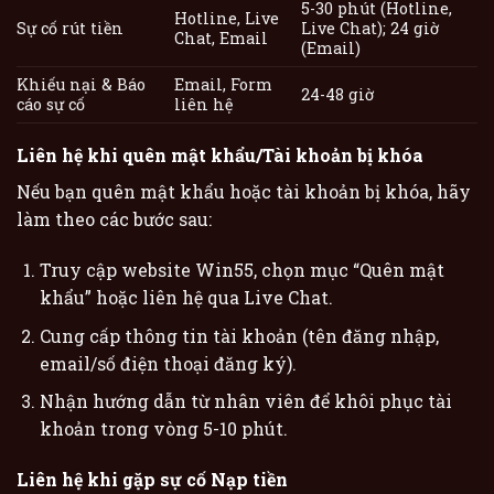
5-30 phút (Hotline,
Hotline, Live
Sự cố rút tiền
Live Chat); 24 giờ
Chat, Email
(Email)
Khiếu nại & Báo
Email, Form
24-48 giờ
cáo sự cố
liên hệ
Liên hệ khi quên mật khẩu/Tài khoản bị khóa
Nếu bạn quên mật khẩu hoặc tài khoản bị khóa, hãy
làm theo các bước sau:
Truy cập website Win55, chọn mục “Quên mật
khẩu” hoặc liên hệ qua Live Chat.
Cung cấp thông tin tài khoản (tên đăng nhập,
email/số điện thoại đăng ký).
Nhận hướng dẫn từ nhân viên để khôi phục tài
khoản trong vòng 5-10 phút.
Liên hệ khi gặp sự cố Nạp tiền