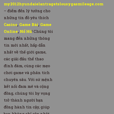
my2012hyundaielantragetslousygasmileage.com
– điểm đến lý tưởng cho
những tín đồ yêu thích
Casino
,
Game Bài
,
Game
Online
,
Nổ Hũ
! Chúng tôi
mang đến những thông
tin mới nhất, hấp dẫn
nhất về thế giới game,
các giải đấu thể thao
đình đám, cùng các mẹo
chơi game và phân tích
chuyên sâu. Với sứ mệnh
kết nối đam mê và cộng
đồng, chúng tôi hy vọng
trở thành người bạn
đồng hành tin cậy, giúp
bạn không chỉ cập nhật