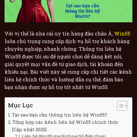
Với vị thế là nhà cái uy tín hàng đầu châu Á,
Win
55
luôn chú trọng cung cấp dịch vụ hỗ trợ khách hàng
chuyên nghiệp, nhanh chóng. Thông tin liên hệ
Win55 được tối ưu để người chơi dễ dàng kết nối,
giải quyết mọi vấn đề từ giao dịch, tài khoản đến
khiếu nại. Bài viết này sẽ cung cấp chi tiết các kênh
liên hệ chính thức và hướng dẫn cụ thể, đảm bảo
bạn nhận được sự hỗ trợ tốt nhất từ Win55.
Mục Lục
Tại sao bạn cần thông tin liên hệ Win55?
Tổng hợp các kênh liên hệ Win55 chính thức
[Cập nhật 2025]
Liên hệ Win55 qua Hotline/Số điện thoại