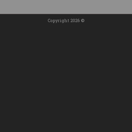
Copyright 2026 ©