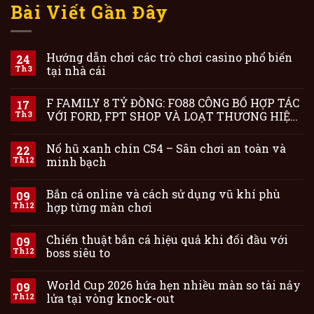
Bài Viết Gần Đây
Hướng dẫn chơi các trò chơi casino phổ biến
24
Th3
tại nhà cái
F FAMILY 8 TỶ ĐỒNG: FO88 CÔNG BỐ HỢP TÁC
17
Th3
VỚI FORD, FPT SHOP VÀ LOẠT THƯƠNG HIỆU
F HÀNG ĐẦU
Nổ hũ xanh chín C54 – Sân chơi an toàn và
22
Th12
minh bạch
Bắn cá online và cách sử dụng vũ khí phù
09
Th12
hợp từng màn chơi
Chiến thuật bắn cá hiệu quả khi đối đầu với
09
Th12
boss siêu to
World Cup 2026 hứa hẹn nhiều màn so tài nảy
09
Th12
lửa tại vòng knock-out