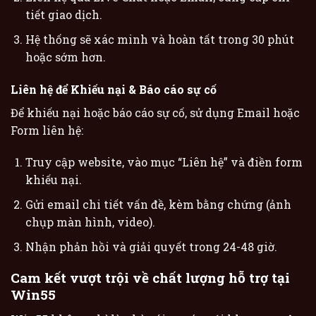
tiết giao dịch.
Hệ thống sẽ xác minh và hoàn tất trong 30 phút
hoặc sớm hơn.
Liên hệ để Khiếu nại & Báo cáo sự cố
Để khiếu nại hoặc báo cáo sự cố, sử dụng Email hoặc
Form liên hệ:
Truy cập website, vào mục “Liên hệ” và điền form
khiếu nại.
Gửi email chi tiết vấn đề, kèm bằng chứng (ảnh
chụp màn hình, video).
Nhận phản hồi và giải quyết trong 24-48 giờ.
Cam kết vượt trội về chất lượng hỗ trợ tại
Win55