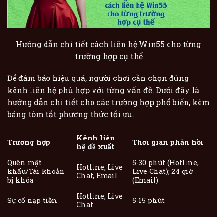
Hướng dẫn chi tiết cách liên hệ Win55 cho từng
trường hợp cụ thể
Để đảm bảo hiệu quả, người chơi cần chọn đúng
kênh liên hệ phù hợp với từng vấn đề. Dưới đây là
hướng dẫn chi tiết cho các trường hợp phổ biến, kèm
bảng tóm tắt phương thức tối ưu.
Kênh liên
Trường hợp
Thời gian phản hồi
hệ đề xuất
Quên mật
5-30 phút (Hotline,
Hotline, Live
khẩu/Tài khoản
Live Chat); 24 giờ
Chat, Email
bị khóa
(Email)
Hotline, Live
Sự cố nạp tiền
5-15 phút
Chat