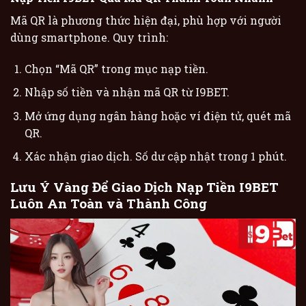
Mã QR là phương thức hiện đại, phù hợp với người
dùng smartphone. Quy trình:
Chọn “Mã QR” trong mục nạp tiền.
Nhập số tiền và nhận mã QR từ I9BET.
Mở ứng dụng ngân hàng hoặc ví điện tử, quét mã
QR.
Xác nhận giao dịch. Số dư cập nhật trong 1 phút.
Lưu Ý Vàng Để Giao Dịch Nạp Tiền I9BET
Luôn An Toàn và Thành Công