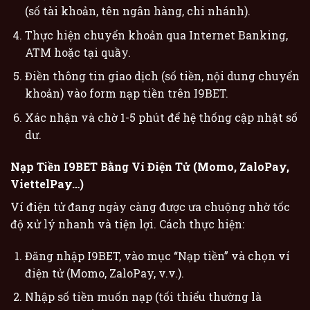
(số tài khoản, tên ngân hàng, chi nhánh).
Thực hiện chuyển khoản qua Internet Banking,
ATM hoặc tại quầy.
Điền thông tin giao dịch (số tiền, nội dung chuyển
khoản) vào form nạp tiền trên I9BET.
Xác nhận và chờ 1-5 phút để hệ thống cập nhật số
dư.
Nạp Tiền I9BET Bằng Ví Điện Tử (Momo, ZaloPay,
ViettelPay…)
Ví điện tử đang ngày càng được ưa chuộng nhờ tốc
độ xử lý nhanh và tiện lợi. Cách thực hiện:
Đăng nhập I9BET, vào mục “Nạp tiền” và chọn ví
điện tử (Momo, ZaloPay, v.v.).
Nhập số tiền muốn nạp (tối thiểu thường là