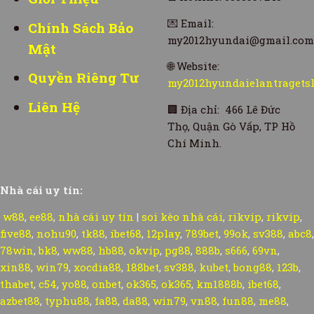
💌
Email:
Chính Sách Bảo
my2012hyundai@gmail.com
Mật
🌐
Website:
Quyền Riêng Tư
my2012hyundaielantragets
Liên Hệ
🏢
Địa chỉ: 466 Lê Đức
Thọ, Quận Gò Vấp, TP Hồ
Chí Minh.
Nhà cái uy tín:
w88
,
ee88
,
nhà cái uy tín
|
soi kèo nhà cái
,
rikvip
,
rikvip
,
five88
,
nohu90
,
tk88
,
ibet68
,
12play
,
789bet
,
99ok
,
sv388
,
abc8
,
78win
,
bk8
,
ww88
,
hb88
,
okvip
,
pg88
,
888b
,
s666
,
69vn
,
xin88
,
win79
,
xocdia88
,
188bet
,
sv388
,
kubet
,
bong88
,
123b
,
thabet
,
c54
,
yo88
,
onbet
,
ok365
,
ok365
,
km1888b
,
ibet68
,
azbet88
,
typhu88
,
fa88
,
da88
,
win79
,
vn88
,
fun88
,
me88
,