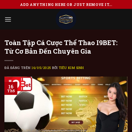
Chuyển
ADD ANYTHING HERE OR JUST REMOVE IT...
đến
nội
dung
Toàn Tập Cá Cược Thể Thao I9BET:
Từ Cơ Bản Đến Chuyên Gia
ĐÃ ĐĂNG TRÊN
16/05/2025
BỞI
TIÊU KIM SINH
16
Th5