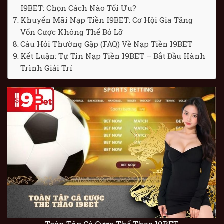
I9BET: Chọn Cách Nào Tối Ưu?
Khuyến Mãi Nạp Tiền I9BET: Cơ Hội Gia Tăng
Vốn Cược Không Thể Bỏ Lỡ
Câu Hỏi Thường Gặp (FAQ) Về Nạp Tiền I9BET
Kết Luận: Tự Tin Nạp Tiền I9BET – Bắt Đầu Hành
Trình Giải Trí