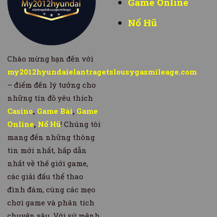
Game Online
Nổ Hũ
Chào mừng bạn đến với
my2012hyundaielantragetslousygasmileage.com
– điểm đến lý tưởng cho
những tín đồ yêu thích
Casino
,
Game Bài
,
Game
Online
,
Nổ Hũ
! Chúng tôi
mang đến những thông
tin mới nhất, hấp dẫn
nhất về thế giới game,
các giải đấu thể thao
đình đám, cùng các mẹo
chơi game và phân tích
chuyên sâu. Với sứ mệnh