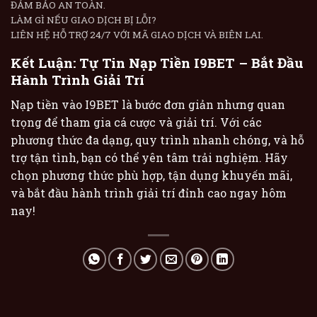
ĐẢM BẢO AN TOÀN.
LÀM GÌ NẾU GIAO DỊCH BỊ LỖI?
LIÊN HỆ HỖ TRỢ 24/7 VỚI MÃ GIAO DỊCH VÀ BIÊN LAI.
Kết Luận: Tự Tin Nạp Tiền I9BET – Bắt Đầu
Hành Trình Giải Trí
Nạp tiền vào I9BET là bước đơn giản nhưng quan
trọng để tham gia cá cược và giải trí. Với các
phương thức đa dạng, quy trình nhanh chóng, và hỗ
trợ tận tình, bạn có thể yên tâm trải nghiệm. Hãy
chọn phương thức phù hợp, tận dụng khuyến mãi,
và bắt đầu hành trình giải trí đỉnh cao ngay hôm
nay!