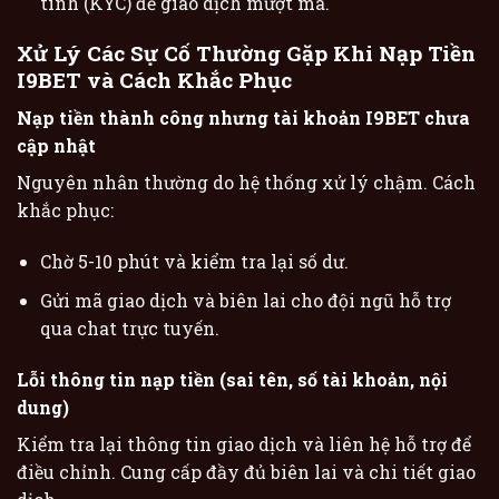
tính (KYC) để giao dịch mượt mà.
Xử Lý Các Sự Cố Thường Gặp Khi Nạp Tiền
I9BET và Cách Khắc Phục
Nạp tiền thành công nhưng tài khoản I9BET chưa
cập nhật
Nguyên nhân thường do hệ thống xử lý chậm. Cách
khắc phục:
Chờ 5-10 phút và kiểm tra lại số dư.
Gửi mã giao dịch và biên lai cho đội ngũ hỗ trợ
qua chat trực tuyến.
Lỗi thông tin nạp tiền (sai tên, số tài khoản, nội
dung)
Kiểm tra lại thông tin giao dịch và liên hệ hỗ trợ để
điều chỉnh. Cung cấp đầy đủ biên lai và chi tiết giao