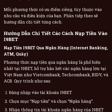
Mỗi phương thức có ưu điểm riêng, tùy thuộc vào
nhu cầu và điều kiện của bạn. Phần tiếp theo sẽ
hướng dẫn chi tiết từng cách.
Hướng Dẫn Chi Tiết Các Cách Nạp Tiền Vào
I9BET
Nạp Tiền I9BET Qua Ngân Hàng (Internet Banking,
ATM, Quầy)
Phương thức nạp tiền qua ngân hàng là phổ biến
nhất tại I9BET, hỗ trợ hầu hết các ngân hàng lớn tại
Việt Nam như Vietcombank, Techcombank, BIDV, và
ACB. Quy trình như sau:
Đăng nhập vào tài khoản I9BET.
Chọn mục “Nạp tiền” và chọn “Ngân hàng”.
Nhận thông tin tài khoản ngân hàng của I9BET