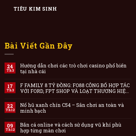
TIÊU KIM SINH
Bài Viết Gần Đây
Hướng dẫn chơi các trò chơi casino phổ biến
24
Th3
tại nhà cái
F FAMILY 8 TỶ ĐỒNG: FO88 CÔNG BỐ HỢP TÁC
17
Th3
VỚI FORD, FPT SHOP VÀ LOẠT THƯƠNG HIỆU
F HÀNG ĐẦU
Nổ hũ xanh chín C54 – Sân chơi an toàn và
22
Th12
minh bạch
Bắn cá online và cách sử dụng vũ khí phù
09
Th12
hợp từng màn chơi